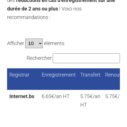
des
réductions en cas d’enregistrement sur une
durée de 2 ans ou plus
! Voici nos
recommandations :
Afficher
éléments
Rechercher:
Registrar
Enregistrement
Transfert
Renouvel
Registrar
Enregistrement
Transfert
Renouvel
Internet.bs
6.65€/an HT
5.75€/an
5.75€/an
HT