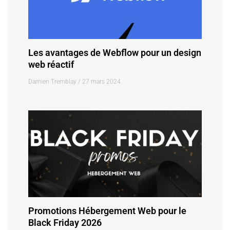
Les avantages de Webflow pour un design
web réactif
Damien Tremblay
27 mars 2024
Promotions Hébergement Web pour le
Black Friday 2026