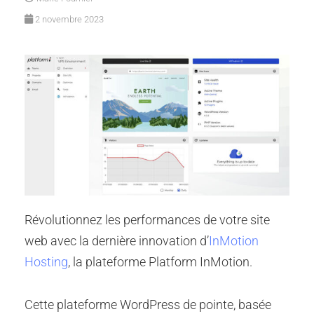
2 novembre 2023
Révolutionnez les performances de votre site
web avec la dernière innovation d’
InMotion
Hosting
, la plateforme Platform InMotion.
Cette plateforme WordPress de pointe, basée