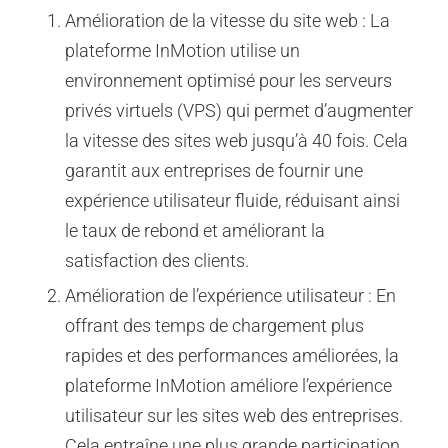
Amélioration de la vitesse du site web : La
plateforme InMotion utilise un
environnement optimisé pour les serveurs
privés virtuels (VPS) qui permet d’augmenter
la vitesse des sites web jusqu’à 40 fois. Cela
garantit aux entreprises de fournir une
expérience utilisateur fluide, réduisant ainsi
le taux de rebond et améliorant la
satisfaction des clients.
Amélioration de l’expérience utilisateur : En
offrant des temps de chargement plus
rapides et des performances améliorées, la
plateforme InMotion améliore l’expérience
utilisateur sur les sites web des entreprises.
Cela entraîne une plus grande participation,