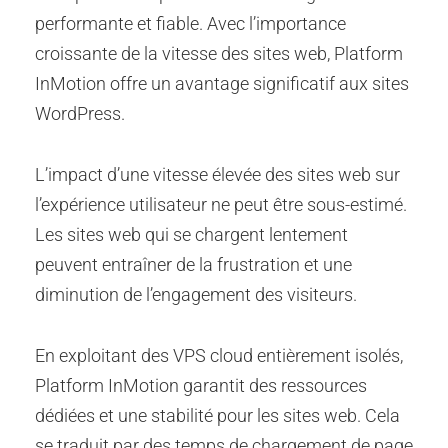
performante et fiable. Avec l’importance
croissante de la vitesse des sites web, Platform
InMotion offre un avantage significatif aux sites
WordPress.
L’impact d’une vitesse élevée des sites web sur
l’expérience utilisateur ne peut être sous-estimé.
Les sites web qui se chargent lentement
peuvent entraîner de la frustration et une
diminution de l’engagement des visiteurs.
En exploitant des VPS cloud entièrement isolés,
Platform InMotion garantit des ressources
dédiées et une stabilité pour les sites web. Cela
se traduit par des temps de chargement de page