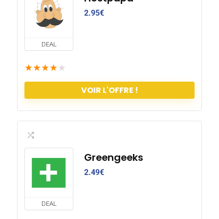
2.95
€
DEAL
★
★
★
★
★
VOIR L'OFFRE !
Greengeeks
2.49
€
DEAL