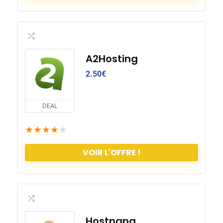
A2Hosting
2.50
€
DEAL
★
★
★
★
★
VOIR L'OFFRE !
Hostpapa