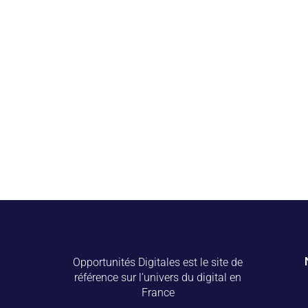
Opportunités Digitales est le site de
référence sur l’univers du digital en
France