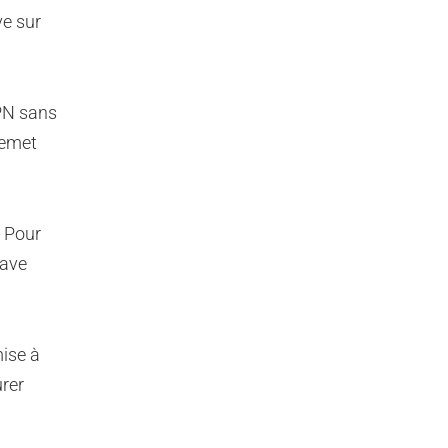
ve sur
VPN sans
remet
. Pour
rave
mise à
urer