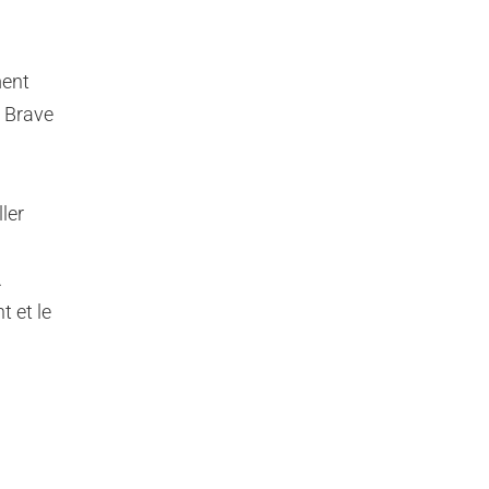
ment
e Brave
ler
.
 et le