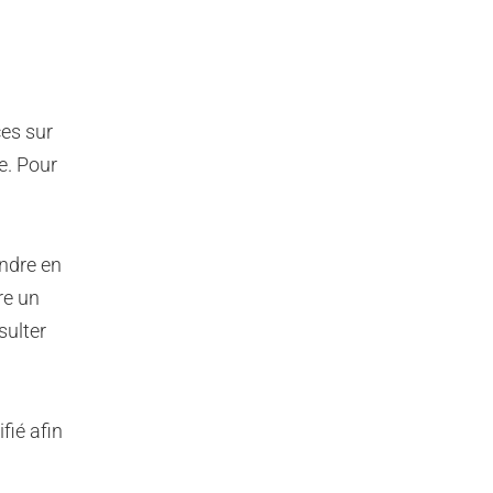
ces sur
e. Pour
endre en
re un
sulter
fié afin