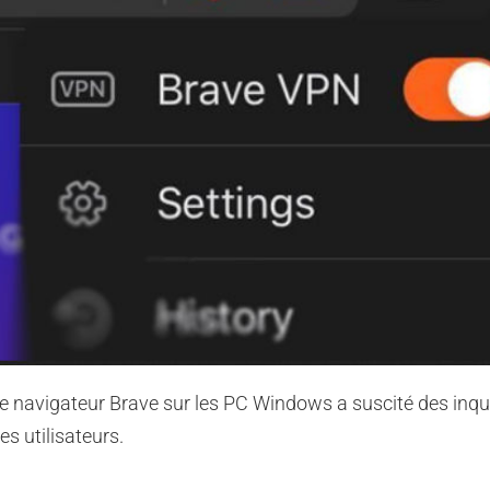
 le navigateur Brave sur les PC Windows a suscité des inq
es utilisateurs.