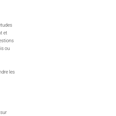
études
t et
estions
ois ou
ndre les
 sur